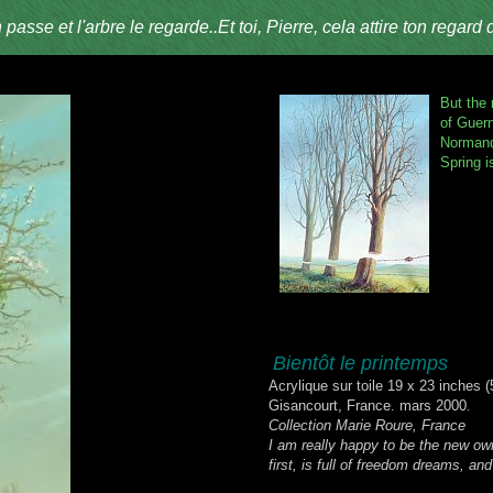
e et l'arbre le regarde..Et toi, Pierre, cela attire ton regard de
But the 
of Guern
Normand
Spring is
Bientôt le printemps
Acrylique sur toile 19 x 23 inches 
Gisancourt, France. mars 2000
.
C
ollection Marie Roure, France
I am really happy to be the new owne
first, is full of freedom dreams, an