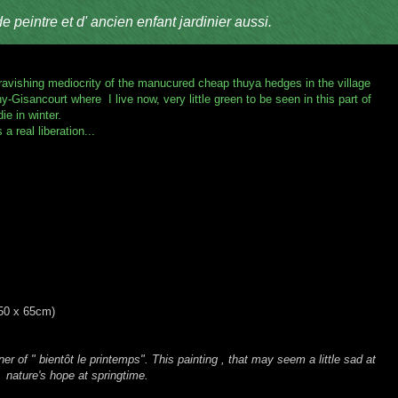
 peintre et d' ancien enfant jardinier aussi.
ravishing mediocrity of the manucured cheap thuya hedges in the village
y-Gisancourt where I live now, very little green to be seen in this part of
ie in winter.
 a real liberation...
(50 x 65cm)
r of " bientôt le printemps". This painting , that may seem a little sad at
d nature's hope at springtime.