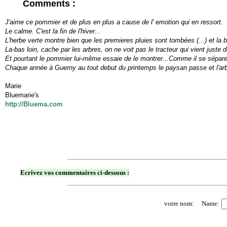
Comments :
J'aime ce pommier et de plus en plus a cause de l' emotion qui en ressort.
Le calme. C'est la fin de l'hiver...
L'herbe verte montre bien que les premieres pluies sont tombées (...) et la 
La-bas loin, cache par les arbres, on ne voit pas le tracteur qui vient juste de
Et pourtant le pommier lui-même essaie de le montrer...Comme il se sépare,
Chaque année à Guerny au tout debut du printemps le paysan passe et l'arbre l
Marie
Bluemarie's
http://Bluema.com
Ecrivez vos commentaires ci-dessous :
votre nom: Name: