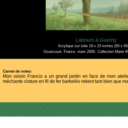
Labours à Guerny
Acrylique sur toile 19 x 23 inches (50 x 6
Gisancourt, France. mars 2000.
C
ollection Marie 
Carnet de notes:
Mon voisin Francis a un grand jardin en face de mon atel
méchante cloture en fil de fer barbelés retient tant bien que m