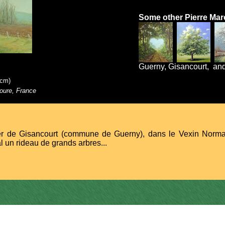
Some other Pierre Marc
Guerny, Gisancourt, and
5cm)
Roure, France
ier de Gisancourt (commune de Guerny), dans le Vexin Norma
al un rideau de grands arbres...