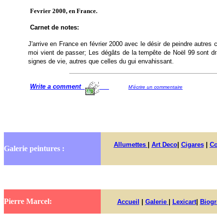
Fevrier 2000, en France.
Carnet de notes:
J'arrive en France en février 2000 avec le désir de peindre autres 
moi vient de passer; Les dégâts de la tempête de Noël 99 sont d
signes de vie, autres que celles du gui envahissant.
Write a comment
M'écrire un commentaire
Allumettes
|
Art Deco
|
Cigares
|
Co
Galerie peintures :
Pierre Marcel:
Accueil
|
Galerie
|
Lexicart
|
Biogr