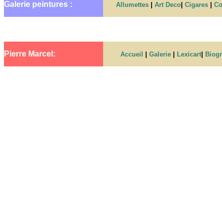
Galerie peintures :
Allumettes
|
Art Deco
|
Cigares
|
C
Pierre Marcel:
Accueil
|
Galerie
|
Lexicart
|
Biogr