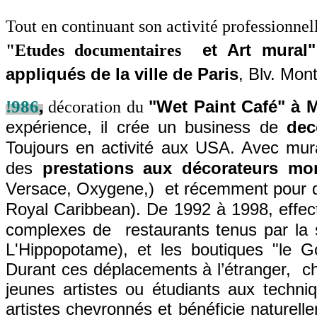
Tout en continuant son activité professionnel
"Etudes documentaires
et Art mural"
appliqués de la ville de Paris
, Blv. Mon
!986
,
décoration du
"Wet Paint Café"
à 
expérience, il crée un business de
dec
Toujours en activité aux USA. Avec mura
des
prestations aux décorateurs m
Versace, Oxygene,) et récemment pour d
Royal Caribbean). De 1992 à 1998, effe
complexes de
restaurants tenus par la
L'Hippopotame), et les boutiques "le 
Durant ces déplacements à l’étranger,
c
jeunes artistes ou étudiants aux techni
artistes chevronnés et bénéficie naturel