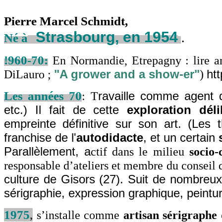
Pierre Marcel Schmidt,
Strasbourg, en 1954
.
Né à
!960-70:
En Normandie, Etrepagny : lire art
DiLauro ;
"A grower and a show-er
"
)
ht
Les années 70
: T
ravaille comme agent 
etc.) Il fait de cette
exploration dél
empreinte définitive sur son art. (Les
franchise de l'
autodidacte
, et un certain
Parallèlement, a
ctif dans le milieu
socio-
responsable d’ateliers et membre du conseil 
culture de Gisors (27). Suit de nombreux
sérigraphie, expression graphique, peintur
1975
,
s’installe comme
artisan sérigraphe