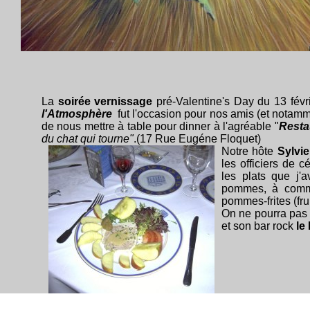
La
soirée vernissage
pré-Valentine's Day du 13 févr
l'Atmosphère
fut l'occasion pour nos amis (et notamm
de nous mettre à table pour dinner à l'agréable "
Resta
du chat qui tourne"
.(17 Rue Eugéne Floquet)
Notre hôte
Sylvi
les officiers de c
les plats que j'
pommes, à comme
pommes-frites (frui
On ne pourra pas 
et son bar rock
le