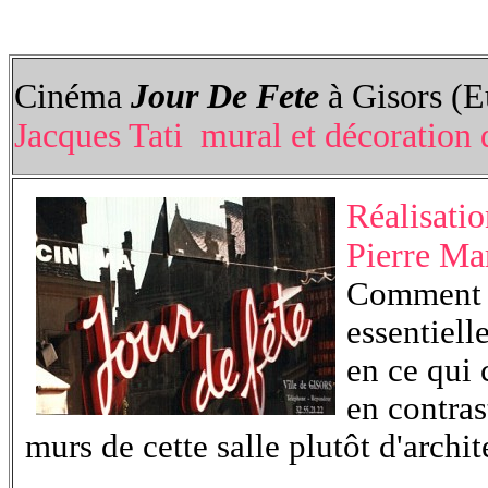
Cinéma
Jour De Fete
à Gisors (E
Jacques Tati mural et décoration d
Réalisatio
Pierre Ma
Comment p
essentiell
en ce qui 
en contras
murs de cette salle plutôt d'archit